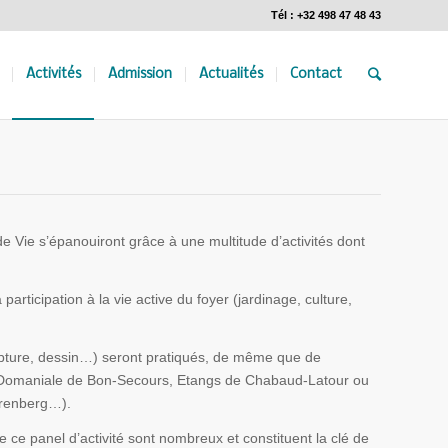
Tél : +32 498 47 48 43
Activités
Admission
Actualités
Contact
e Vie s’épanouiront grâce à une multitude d’activités dont
rticipation à la vie active du foyer (jardinage, culture,
sculpture, dessin…) seront pratiqués, de même que de
rêt Domaniale de Bon-Secours, Etangs de Chabaud-Latour ou
Arenberg…).
de ce panel d’activité sont nombreux et constituent la clé de