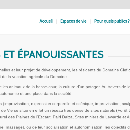
Accueil
Espaces de vie
Pour quels publics ?
S ET ÉPANOUISSANTES
nelles et leur projet de développement, les résidents du Domaine Clef d
t de la vocation agricole du Domaine.
es animaux de la basse-cour, la culture d’un potager. Au travers de la pa
’autonomie et une place dans la société.
ques (improvisation, expression corporelle et scénique, improvisation, 
 de Vie se situe en effet un réseau très dense de sites naturels (Fo
el des Plaines de l’Escaut, Pairi Daiza, Sites miniers de Lewarde et 
que, massage), ou de leur socialisation et autonomisation, les objectifs 