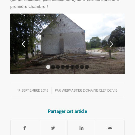
première chambre !
Suivant
1
2
3
4
5
6
7
8
9
17 SEPTEMBRE 2018
/
PAR
WEBMASTER DOMAINE CLEF DE VIE
Partager cet article